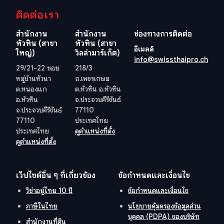
ติดต่อเรา
สำนักงาน
สำนักงาน
ช่องทางการติดต่อ
หัวหิน (สาขา
หัวหิน (สาขา
อีเมลล์
ใหญ่)
วิลล่ามาร์เก็ต)
info@swissthaipro.ch
29/21-22 ซอย
218/3
หมู่บ้านหัวนา
ถ.เพชรเกษม
ต.หนองแก
ต.หัวหิน อ.หัวหิน
อ.หัวหิน
จ.ประจวบคีรีขันธ์
จ.ประจวบคีรีขันธ์
77110
77110
ประเทศไทย
ประเทศไทย
ดูตำแหน่งที่ตั้ง
ดูตำแหน่งที่ตั้ง
เว็ปไซต์อื่น ๆ ที่เกี่ยวข้อง
ข้อกำหนดและเงื่อนไข
วีซ่าอยู่ไทย 10 ปี
ข้อกำหนดและเงื่อนไข
ภาษีในไทย
นโยบายคุ้มครองข้อมูลส่วน
บุคคล (PDPA) ของบริษัท
สำนักงานที่ดิน