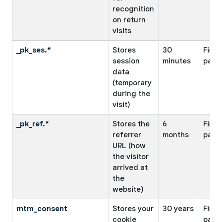
recognition
on return
visits
_pk_ses.*
Stores
30
First
session
minutes
party
data
(temporary
during the
visit)
_pk_ref.*
Stores the
6
First
referrer
months
party
URL (how
the visitor
arrived at
the
website)
mtm_consent
Stores your
30 years
First
cookie
party