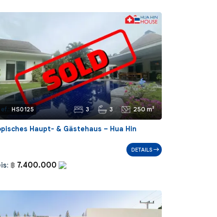
3
3
250 m²
ef.:
HS0125
opisches Haupt- & Gästehaus – Hua Hin
DETAILS
7.400.000
is:
฿