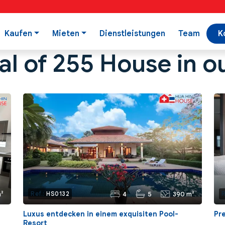
Kaufen
Mieten
Dienstleistungen
Team
K
al of 255 House in o
²
4
5
390 m²
Ref.:
HS0132
R
Luxus entdecken in einem exquisiten Pool-
Pr
Resort