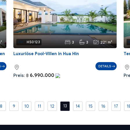
²
3
3
221 m²
Ref.:
HS0123
R
hen
Luxuriöse Pool-Villen in Hua Hin
Te
S
DETAILS
6.990.000
Preis:
฿
Pre
13
8
9
10
11
12
14
15
16
17
1