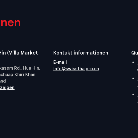
onen
in (Villa Market
Kontakt informationen
Qu
E-mail
kasem Rd., Hua Hin,
info@swissthaipro.ch
achuap Khiri Khan
and
nzeigen