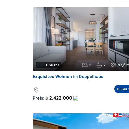
2
2
87,6 m
Ref.:
HS0127
Exquisites Wohnen im Doppelhaus
DETAIL
2.422.000
Preis:
฿