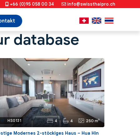
+66 (0)95 058 00 34
info@swissthaipro.ch
ontakt
ur database
4
4
250 m²
ef.:
HS0131
estige Modernes 2-stöckiges Haus – Hua Hin