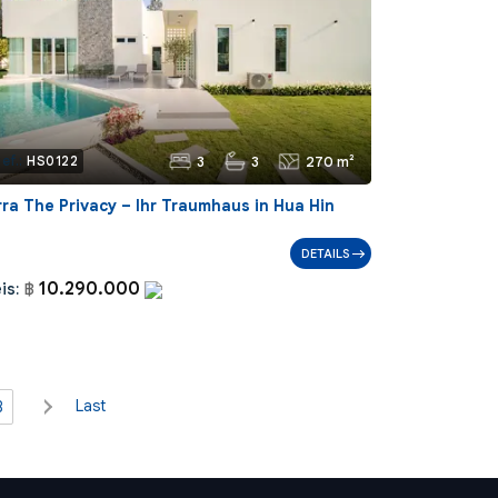
3
3
270 m²
ef.:
HS0122
rra The Privacy – Ihr Traumhaus in Hua Hin
DETAILS
10.290.000
is:
฿
Last
8