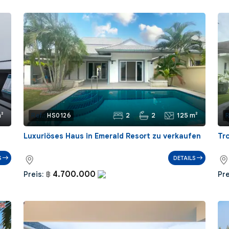
²
2
2
125 m²
Ref.:
HS0126
R
Luxuriöses Haus in Emerald Resort zu verkaufen
Tr
S
DETAILS
4.700.000
Preis:
฿
Pre