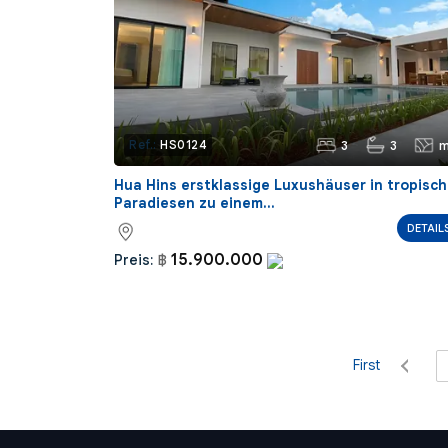
3
3
m
Ref.:
HS0124
Hua Hins erstklassige Luxushäuser in tropisc
Paradiesen zu einem...
DETAIL
15.900.000
Preis:
฿
First