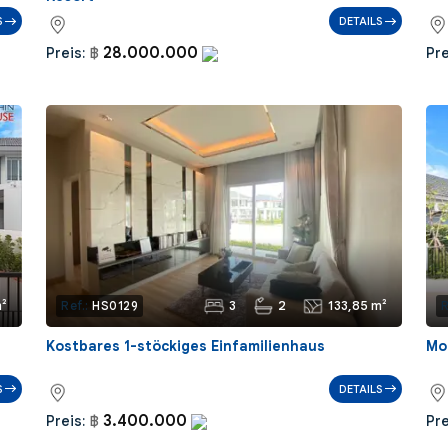
S
DETAILS
28.000.000
Preis:
฿
Pre
²
3
2
133,85 m²
Ref.:
HS0129
R
Kostbares 1-stöckiges Einfamilienhaus
Mo
S
DETAILS
3.400.000
Preis:
฿
Pre