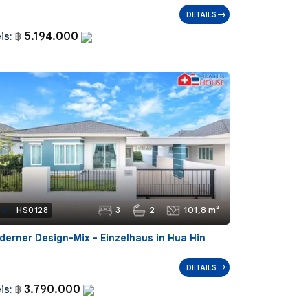
DETAILS
5.194.000
is:
฿
3
2
101,8 m²
ef.:
HS0128
derner Design-Mix - Einzelhaus in Hua Hin
DETAILS
3.790.000
is:
฿