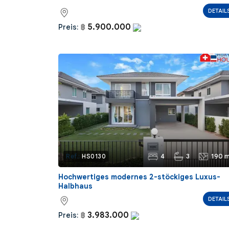
DETAIL
5.900.000
Preis:
฿
4
3
190 m
Ref.:
HS0130
Hochwertiges modernes 2-stöckiges Luxus-
Halbhaus
DETAIL
3.983.000
Preis:
฿