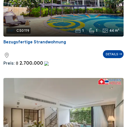
1
1
44 m²
Ref.:
CS0119
Bezugsfertige Strandwohnung
DETAILS
2.700.000
Preis:
฿