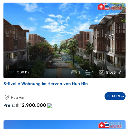
1
1
51,65 m²
Ref.:
CS0112
Stilvolle Wohnung im Herzen von Hua Hin
DETAILS
Hua Hin
12.900.000
Preis:
฿