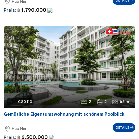
DETAILS
Hua Hin
1.790.000
Preis:
฿
2
2
65 m²
Ref.:
CS0113
Gemütliche Eigentumswohnung mit schönem Poolblick
DETAILS
Hua Hin
6.500.000
Preis:
฿