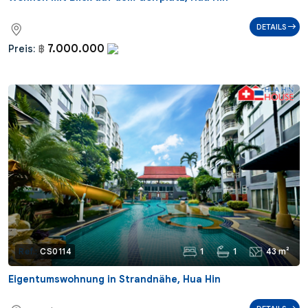
DETAILS
7.000.000
Preis:
฿
1
1
43 m²
Ref.:
CS0114
Eigentumswohnung in Strandnähe, Hua Hin