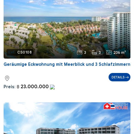
3
3
236 m²
Ref.:
CS0108
Geräumige Eckwohnung mit Meerblick und 3 Schlafzimmern
DETAILS
23.000.000
Preis:
฿