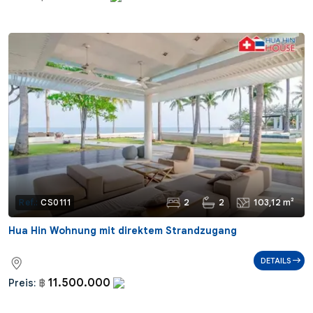
2
2
103,12 m²
Ref.:
CS0111
Hua Hin Wohnung mit direktem Strandzugang
DETAILS
11.500.000
Preis:
฿