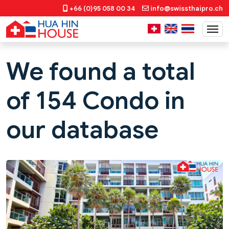
+66 (0)95 058 00 34
info@swissthaipro.ch
We found a total
of 154 Condo in
our database