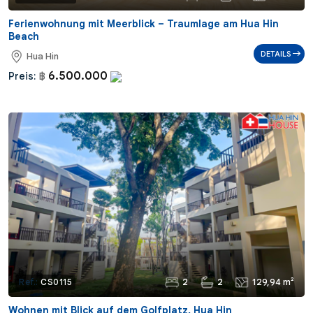
Ferienwohnung mit Meerblick – Traumlage am Hua Hin
Beach
DETAILS
Hua Hin
6.500.000
Preis:
฿
2
2
129,94 m²
Ref.:
CS0115
Wohnen mit Blick auf dem Golfplatz, Hua Hin