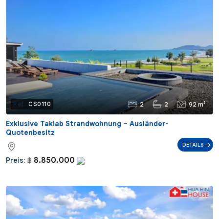
2
2
92 m²
Ref.:
CS0110
Exklusive Takiab Strandwohnung – Ausländer-
Quotenbesitz
DETAILS
8.850.000
Preis:
฿