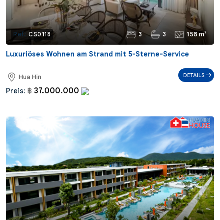
3
3
158 m²
Ref.:
CS0118
Luxuriöses Wohnen am Strand mit 5-Sterne-Service
DETAILS
Hua Hin
37.000.000
Preis:
฿