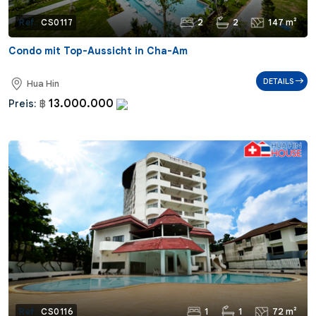
2
2
147 m²
Ref.:
CS0117
Condo mit Top-Aussicht in Cha-Am
DETAILS
Hua Hin
13.000.000
Preis:
฿
1
1
72 m²
Ref.:
CS0116