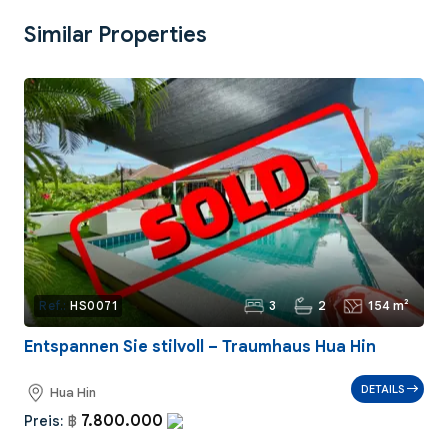
Similar Properties
3
2
154 m²
Ref.:
HS0071
Entspannen Sie stilvoll – Traumhaus Hua Hin
DETAILS
Hua Hin
7.800.000
Preis:
฿