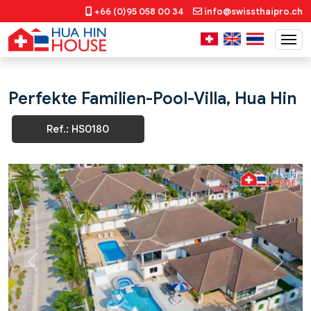
+66 (0)95 058 00 34
info@swissthaipro.ch
Perfekte Familien-Pool-Villa, Hua Hin
Ref.: HS0180
Previous
Next