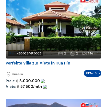
2
2
146 m²
Ref.:
HS0026/HR0026
Perfekte Villa zur Miete in Hua Hin
DETAILS
Hua Hin
8.000.000
Preis:
฿
57.500/mth
Miete:
฿