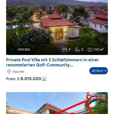
3
2
110 m²
Ref.:
HS0256
Private Pool Villa mit 3 Schlafzimmern in einer
renommierten Golf-Community...
DETAILS
Hua Hin
8.015.000
Preis:
฿