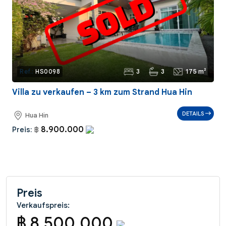
3
3
175 m²
Ref.:
HS0098
Villa zu verkaufen – 3 km zum Strand Hua Hin
DETAILS
Hua Hin
8.900.000
Preis:
฿
Preis
Verkaufspreis:
฿ 8.500.000