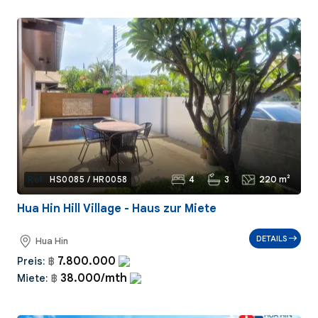
4
3
220 m²
Ref.:
HS0085 / HR0058
Hua Hin Hill Village - Haus zur Miete
DETAILS
Hua Hin
7.800.000
Preis:
฿
38.000/mth
Miete:
฿