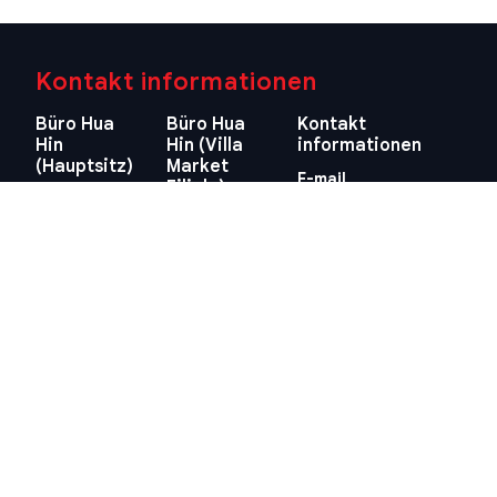
Kontakt informationen
Büro Hua
Büro Hua
Kontakt
Hin
Hin (Villa
informationen
(Hauptsitz)
Market
E-mail
Filiale)
29/21-22 Soi
info@swissthaipro.ch
218/3
112, Nong
Petchkasem
Kae, Hua Hin,
Rd., Hua Hin,
Prachuap
Hua Hin,
Khiri Khan
Prachuap
77110
Khiri Khan
Thailand
77110
Standort
Thailand
anzeigen
Standort
anzeigen