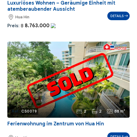
Luxuriöses Wohnen – Geräumige Einheit mit
atemberaubender Aussicht
DETAILS
Hua Hin
8.763.000
Preis:
฿
2
2
88 m²
Ref.:
CS0079
Ferienwohnung im Zentrum von Hua Hin
DETAILS