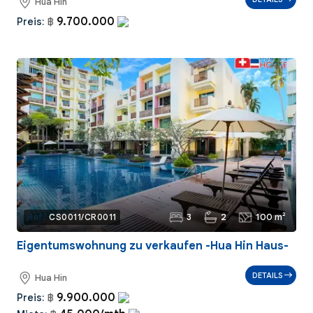
Hua Hin
9.700.000
Preis:
฿
3
2
100 m²
Ref.:
CS0011/CR0011
Eigentumswohnung zu verkaufen -Hua Hin Haus-
DETAILS
Hua Hin
9.900.000
Preis:
฿