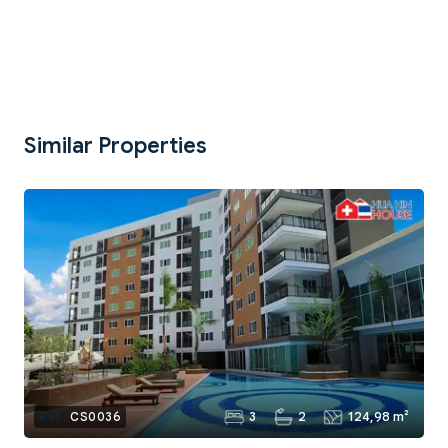
Similar Properties
3
2
124,98 m²
Ref.:
CS0036