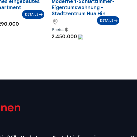
hes eingebautes
Moderne 1-Schlafzimmer-
partment
Eigentumswohnung -
Stadtzentrum Hua Hin
DETAILS
DETAILS
290.000
Preis:
฿
2.450.000
onen