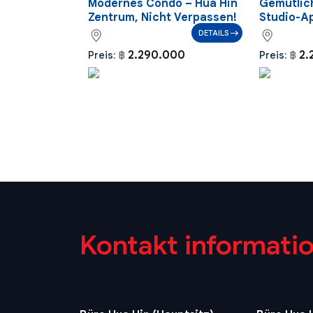
Modernes Condo – Hua Hin
Gemütlic
Zentrum, Nicht Verpassen!
Studio-A
DETAILS
2.290.000
2.
Preis:
฿
Preis:
฿
Kontakt informati