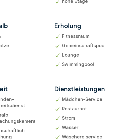
hohe Etage
alb
Erholung
n
Fitnessraum
ätze
Gemeinschaftspool
Lounge
Swimmingpool
eit
Dienstleistungen
unden-
Mädchen-Service
heitsdienst
Restaurant
halb
Strom
achungskamera
Wasser
schaftlich
chung
Wäschereiservice