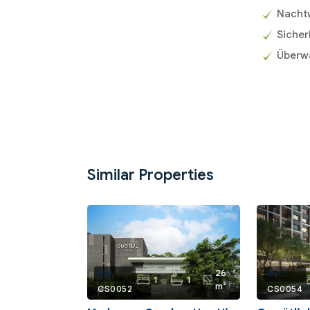
Nacht
Sicher
Überw
Similar Properties
26
Ref.:
Ref.:
1
1
m²
CS0052
CS0054