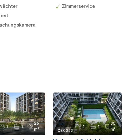
wächter
Zimmerservice
heit
achungskamera
26
30
Ref.:
1
1
1
1
m²
m²
CS0053