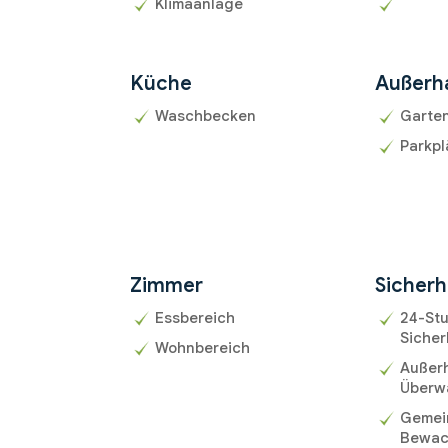
Klimaanlage
Küche
Außerh
Waschbecken
Garte
Parkpl
Zimmer
Sicherh
Essbereich
24-St
Sicher
Wohnbereich
Außer
Überw
Gemein
Bewa