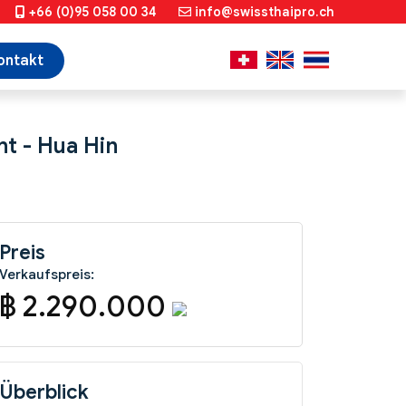
+66 (0)95 058 00 34
info@swissthaipro.ch
ontakt
t - Hua Hin
Preis
Verkaufspreis:
฿ 2.290.000
Überblick