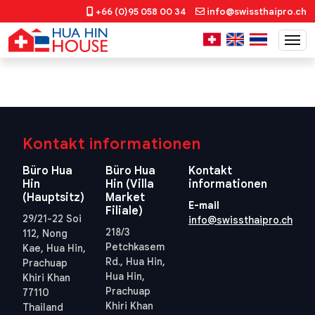
+66 (0)95 058 00 34
info@swissthaipro.ch
Kontakt informationen
Büro Hua
Büro Hua
Kontakt
Hin
Hin (Villa
informationen
(Hauptsitz)
Market
E-mail
Filiale)
29/21-22 Soi
info@swissthaipro.ch
218/3
112, Nong
Petchkasem
Kae, Hua Hin,
Rd., Hua Hin,
Prachuap
Hua Hin,
Khiri Khan
Prachuap
77110
Khiri Khan
Thailand