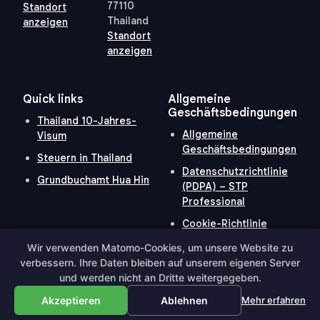
77110
Standort
Thailand
anzeigen
Standort
anzeigen
Quick links
Allgemeine
Geschäftsbedingungen
Thailand 10-Jahres-
Allgemeine
Visum
Geschäftsbedingungen
Steuern in Thailand
Datenschutzrichtlinie
Grundbuchamt Hua Hin
(PDPA) – STP
Professional
Cookie-Richtlinie
Wir verwenden Matomo-Cookies, um unsere Website zu
verbessern. Ihre Daten bleiben auf unserem eigenen Server
und werden nicht an Dritte weitergegeben.
Hosted and Developed by
Hosting-Group.
​
Powered by
exPub.Net
Akzeptieren
Ablehnen
Mehr erfahren